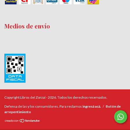
Medios de envío
Copyright Libros del Zorzal - 2026. Todos los derechos reservados.
Defensa de las y los consumidores. Para reclamos
ingresá acá.
/
Botón de
arrepentimiento