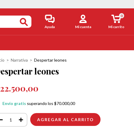
0
Ayuda
Mi cuenta
Mi carrito
cio
>
Narrativa
>
Despertar leones
espertar leones
22.500,00
Envío gratis
superando los
$70.000,00