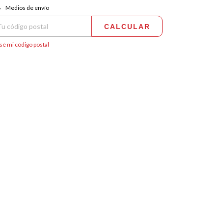
regas para el CP:
CAMBIAR CP
Medios de envío
CALCULAR
sé mi código postal