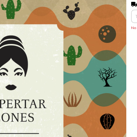
Ent
No 