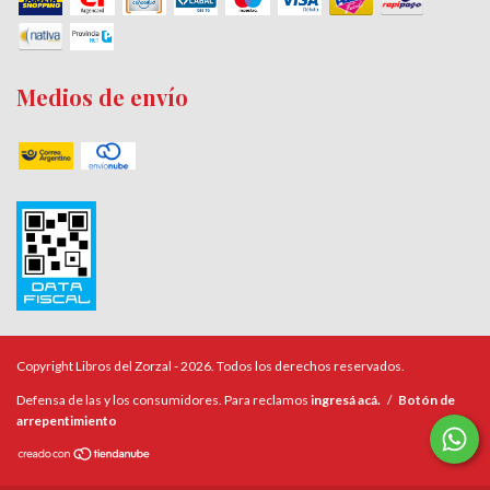
Medios de envío
Copyright Libros del Zorzal - 2026. Todos los derechos reservados.
Defensa de las y los consumidores. Para reclamos
ingresá acá.
/
Botón de
arrepentimiento