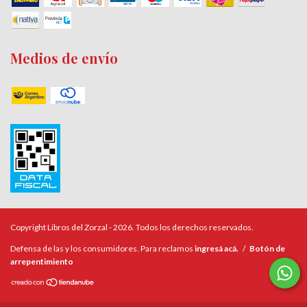
Medios de envío
Copyright Libros del Zorzal - 2026. Todos los derechos reservados.
Defensa de las y los consumidores. Para reclamos
ingresá acá.
/
Botón de
arrepentimiento