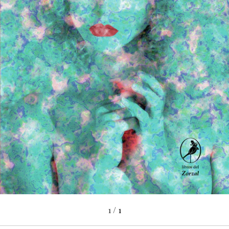
1
/
1