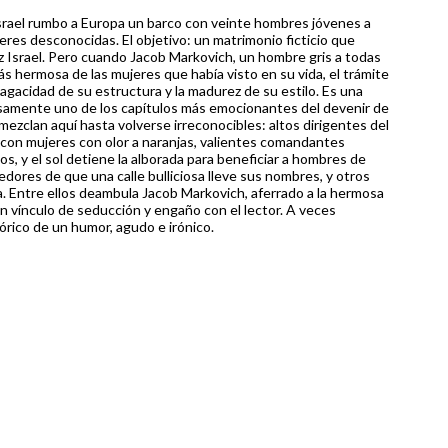
Israel rumbo a Europa un barco con veinte hombres jóvenes a
eres desconocidas. El objetivo: un matrimonio ficticio que
etz Israel. Pero cuando Jacob Markovich, un hombre gris a todas
s hermosa de las mujeres que había visto en su vida, el trámite
agacidad de su estructura y la madurez de su estilo. Es una
dosamente uno de los capítulos más emocionantes del devenir de
mezclan aquí hasta volverse irreconocibles: altos dirigentes del
con mujeres con olor a naranjas, valientes comandantes
, y el sol detiene la alborada para beneficiar a hombres de
dores de que una calle bulliciosa lleve sus nombres, y otros
a. Entre ellos deambula Jacob Markovich, aferrado a la hermosa
un vínculo de seducción y engaño con el lector. A veces
órico de un humor, agudo e irónico.