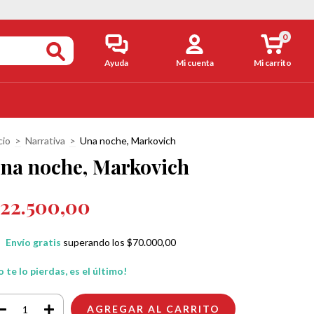
0
Ayuda
Mi cuenta
Mi carrito
cio
>
Narrativa
>
Una noche, Markovich
na noche, Markovich
22.500,00
Envío gratis
superando los
$70.000,00
 te lo pierdas, es el último!