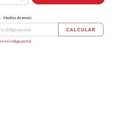
regas para el CP:
CAMBIAR CP
Medios de envío
CALCULAR
sé mi código postal