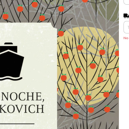
Ent
No 