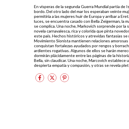
En vísperas de la segunda Guerra Mundial partía de 
bordo. Del otro lado del mar los esperaban veinte muj
permitiría a las mujeres huir de Europa y arribar a Er
luces, se encuentra casado con Bella Zeigerman, la má
se complica. Una noche, Markovich sorprende por la s
novela carnavalesca, rica y colorida que pinta nove
este país. Hechos históricos y atrevidas fantasías se 
Movimiento Sionista mantienen relaciones amorosas 
conquistan fortalezas ayudados por rengos y borrachos
ardientes rogativas. Algunos de ellos se harán merece
dormirán plácidamente entre las páginas de la histori
Bella, sin claudicar. Una noche, Marcovich establece 
despierta empatía y compasión, y otras se revela plet